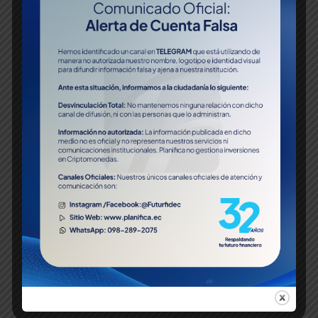
SEGUNDA TITULARIZACION DE
FLUJOS FUTUROS DE FONDOS LA
FABRIL
FIDEICOMISO MERCANTIL DE
PRIMERA TITULARIZACION DE
FLUJOS FUTUROS GENERADOS
EN DERECHOS DE COBRO
INTERAGUA
FIDEICOMISO MERCANTIL M-02-
019-03 INTERAGUA
FIDEICOMISO MERCANTIL
IRREVOCABLE SEGUNDA
TITULARIZACION – CEMS –
MUNICIPALIDAD DE GUAYAQUIL
FIDEICOMISO MERCANTIL DE
ADM. Y PAGOS GADMA