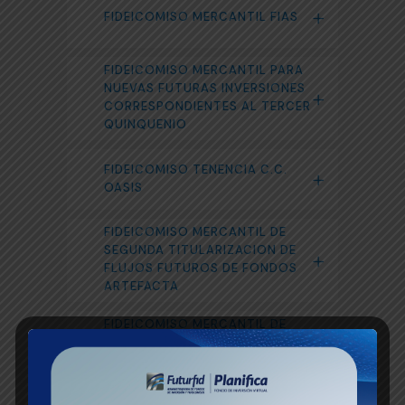
FIDEICOMISO MERCANTIL FIAS
FIDEICOMISO MERCANTIL PARA
NUEVAS FUTURAS INVERSIONES
CORRESPONDIENTES AL TERCER
QUINQUENIO
FIDEICOMISO TENENCIA C.C.
OASIS
FIDEICOMISO MERCANTIL DE
SEGUNDA TITULARIZACION DE
FLUJOS FUTUROS DE FONDOS
ARTEFACTA
FIDEICOMISO MERCANTIL DE
TERCERA TITULARIZACION DE
FLUJOS FUTUROS ARTEFACTA
FIDEICOMISO MERCANTIL